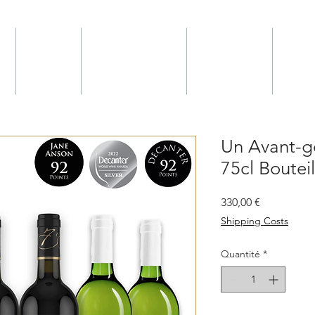
L
VINS
BOUTIQUE
VISITER
RE
Un Avant-g
75cl Bouteil
Prix
330,00 €
Shipping Costs
Quantité
*