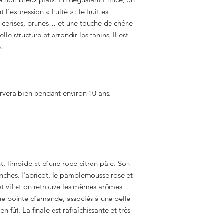
'expression « fruité » : le fruit est
es, cerises, prunes… et une touche de chêne
elle structure et arrondir les tanins. Il est
.
ervera bien pendant environ 10 ans.
t, limpide et d'une robe citron pâle. Son
nches, l'abricot, le pamplemousse rose et
est vif et on retrouve les mêmes arômes
une pointe d'amande, associés à une belle
n fût. La finale est rafraîchissante et très