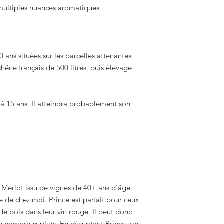
beau potentiel pour l
multiples nuances aromatiques.
confère un joli fruité
bouteille sous l’appe
bouche ronde et une
en est une belle illus
fermentation en barr
bourguignons avec bâ
Blanc a un nez éléga
fermenté sur lies en
frais à noyau et de fl
 ans situées sur les parcelles attenantes
bouche, l'élevage en 
hêne français de 500 litres, puis élevage
de l'ampleur et le fa
poires blanches, d'
citron confit).
'à 15 ans. Il atteindra probablement son
Merlot issu de vignes de 40+ ans d'âge,
ace de chez moi. Prince est parfait pour ceux
de bois dans leur vin rouge. Il peut donc
de nombreux plats. En dégustant Prince, on