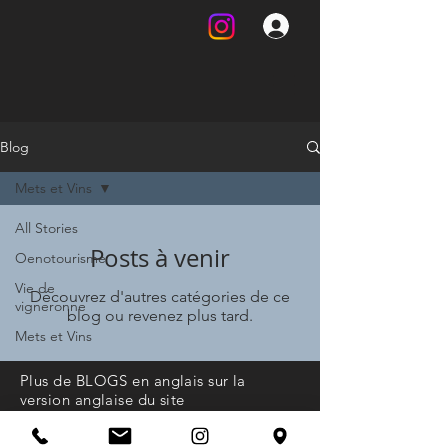
Blog
Mets et Vins
All Stories
Posts à venir
Oenotourisme
Vie de
Découvrez d'autres catégories de ce
vigneronne
blog ou revenez plus tard.
Mets et Vins
Plus de BLOGS en anglais sur la
version anglaise du site
L'abus d'alcool est dangereux