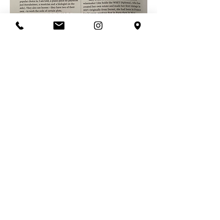
Previous
Next
L'abus d'alcool est dangereux
pour la santé. À
consommer avec modération.
©2026 by Château George 7
Privacy Policy